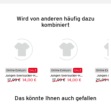
Wird von anderen häufig dazu
kombiniert
Online Exklusiv
SALE
Online Exklusiv
SALE
Online Exkl
Jungen Seersucker-Hemd
Jungen Seersucker-Hemd
Jungen L
17,99 €
14,00 €
17,99 €
14,00 €
25,99 €
Vorheriger Preis:
Neuer Preis:
Vorheriger Preis:
Neuer Preis:
Das könnte Ihnen auch gefallen