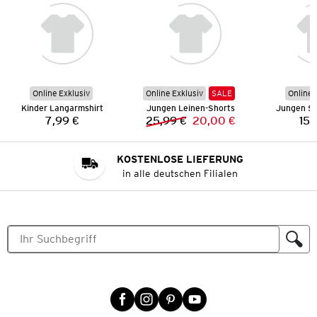
Online Exklusiv
Online Exklusiv
SALE
Online 
Kinder Langarmshirt
Jungen Leinen-Shorts
Jungen Sp
7,99 €
25,99 €
20,00 €
15,
Preis:
Vorheriger Preis:
Neuer Preis:
KOSTENLOSE LIEFERUNG
in alle deutschen Filialen