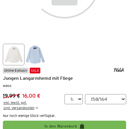
Online Exklusiv
SALE
Jungen Langarmhemd mit Fliege
weiss
19,99 €
16,00 €
Vorheriger Preis:
Neuer Preis:
inkl. MwSt. ggf.

zzgl. Versandkosten
Nur noch wenige Stück verfügbar.
In den Warenkorb