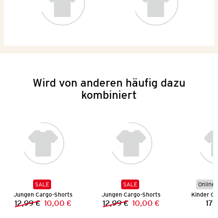
Wird von anderen häufig dazu
kombiniert
SALE
SALE
Online 
Jungen Cargo-Shorts
Jungen Cargo-Shorts
Kinder Gu
12,99 €
10,00 €
12,99 €
10,00 €
17,
Vorheriger Preis:
Neuer Preis:
Vorheriger Preis:
Neuer Preis: