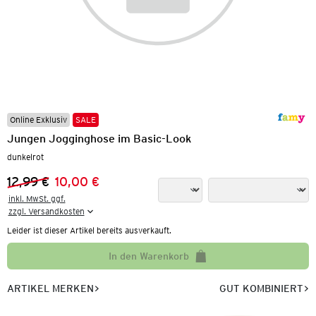
Online Exklusiv
SALE
Jungen Jogginghose im Basic-Look
dunkelrot
12,99 €
10,00 €
Vorheriger Preis:
Neuer Preis:
inkl. MwSt. ggf.

zzgl. Versandkosten
Leider ist dieser Artikel bereits ausverkauft.
In den Warenkorb
ARTIKEL MERKEN
GUT KOMBINIERT