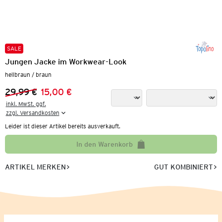
SALE
Jungen Jacke im Workwear-Look
hellbraun / braun
29,99 €
15,00 €
Vorheriger Preis:
Neuer Preis:
inkl. MwSt. ggf.

zzgl. Versandkosten
Leider ist dieser Artikel bereits ausverkauft.
In den Warenkorb
ARTIKEL MERKEN
GUT KOMBINIERT