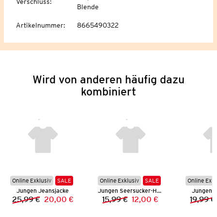
Verschluss
:
Blende
Artikelnummer
:
8665490322
Wird von anderen häufig dazu
kombiniert
Online Exklusiv
SALE
Online Exklusiv
SALE
Online Exkl
Jungen Jeansjacke
Jungen Seersucker-Hemd
Jungen S
25,99 €
20,00 €
15,99 €
12,00 €
19,99 €
Vorheriger Preis:
Neuer Preis:
Vorheriger Preis:
Neuer Preis: