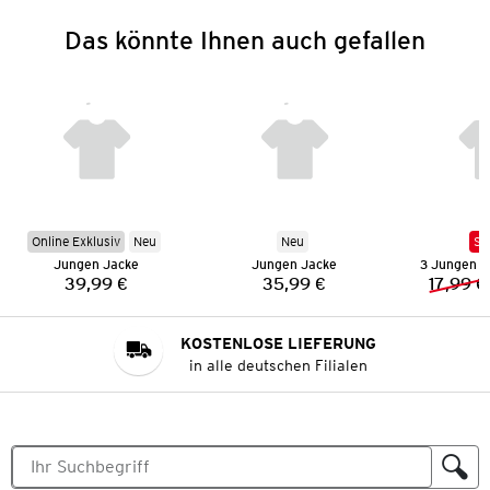
Das könnte Ihnen auch gefallen
Online Exklusiv
Neu
Neu
SA
Jungen Jacke
Jungen Jacke
3 Jungen 
39,99 €
35,99 €
17,99 €
Preis:
Preis:
KOSTENLOSE LIEFERUNG
in alle deutschen Filialen