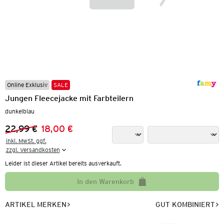
Online Exklusiv
SALE
Jungen Fleecejacke mit Farbteilern
dunkelblau
22,99 €
18,00 €
Vorheriger Preis:
Neuer Preis:
inkl. MwSt. ggf.

zzgl. Versandkosten
Leider ist dieser Artikel bereits ausverkauft.
In den Warenkorb
ARTIKEL MERKEN
GUT KOMBINIERT