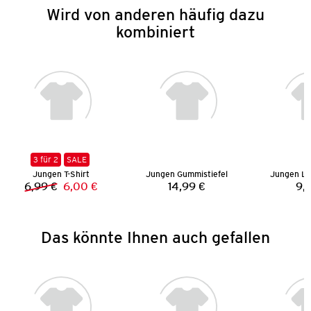
Wird von anderen häufig dazu
kombiniert
3 für 2
SALE
Jungen T-Shirt
Jungen Gummistiefel
Jungen La
6,99 €
6,00 €
14,99 €
9,
Vorheriger Preis:
Neuer Preis:
Preis:
Das könnte Ihnen auch gefallen