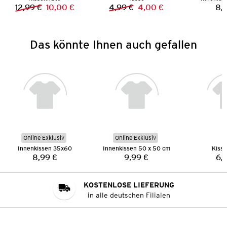
12,99 €
10,00 €
4,99 €
4,00 €
8,
Vorheriger Preis:
Neuer Preis:
Vorheriger Preis:
Neuer Preis:
Das könnte Ihnen auch gefallen
Online Exklusiv
Online Exklusiv
Innenkissen 35x60
Innenkissen 50 x 50 cm
Kisse
8,99 €
9,99 €
6,
Preis:
Preis:
KOSTENLOSE LIEFERUNG
in alle deutschen Filialen