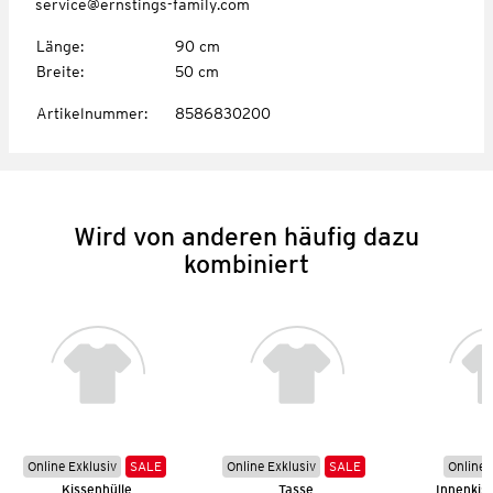
service@ernstings-family.com
Länge
:
90 cm
Breite
:
50 cm
Artikelnummer
:
8586830200
Wird von anderen häufig dazu
kombiniert
Online Exklusiv
SALE
Online Exklusiv
SALE
Online 
Kissenhülle
Tasse
Innenkis