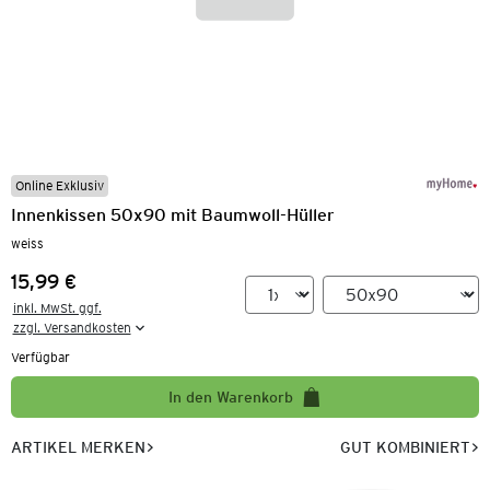
Online Exklusiv
Innenkissen 50x90 mit Baumwoll-Hüller
weiss
15,99 €
Preis:
inkl. MwSt. ggf.

zzgl. Versandkosten
Verfügbar
In den Warenkorb
ARTIKEL MERKEN
GUT KOMBINIERT