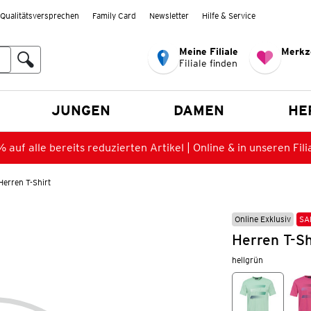
Qualitätsversprechen
Family Card
Newsletter
Hilfe & Service
Meine Filiale
Merkz
Filiale finden
en
JUNGEN
DAMEN
HE
 auf alle bereits reduzierten Artikel | Online & in unseren Fili
Herren T-Shirt
Online Exklusiv
SA
Herren T-Sh
hellgrün