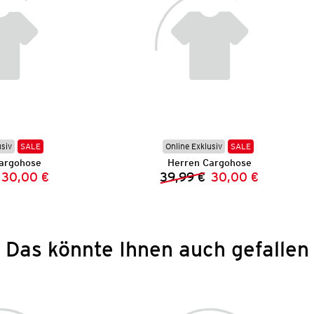
usiv
SALE
Online Exklusiv
SALE
argohose
Herren Cargohose
30,00 €
39,99 €
30,00 €
Vorheriger Preis:
Neuer Preis:
Vorheriger Preis:
Neuer Preis:
Das könnte Ihnen auch gefallen