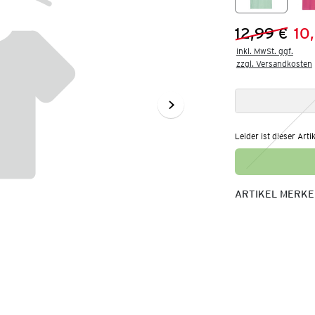
12,99 €
10
Vorheriger 
Neuer Preis
inkl. MwSt. ggf.

zzgl. Versandkosten
Leider ist dieser Arti
ARTIKEL MERK