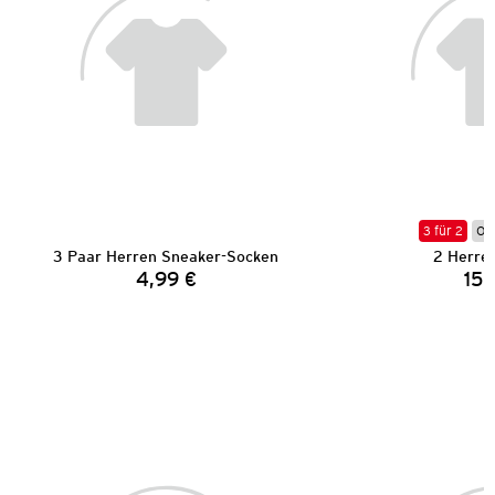
3 für 2
Onl
3 Paar Herren Sneaker-Socken
2 Herren
4,99 €
15,
Preis: