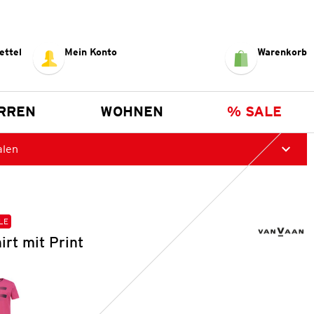
ettel
Mein Konto
Warenkorb
RREN
WOHNEN
% SALE
alen
LE
irt mit Print