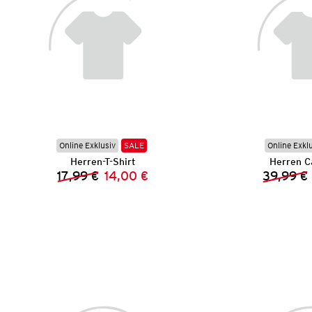
Online Exklusiv
SALE
Online Exkl
Herren-T-Shirt
Herren C
17,99 €
14,00 €
39,99 €
Vorheriger Preis:
Neuer Preis: