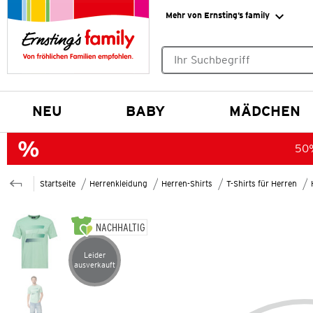
Mehr von Ernsting’s family
Keine Suchvorschläge gefund
NEU
BABY
MÄDCHEN
50%
Startseite
Herrenkleidung
Herren-Shirts
T-Shirts für Herren
NACHHALTIG
Leider
Artikel leider ausverkauft
ausverkauft