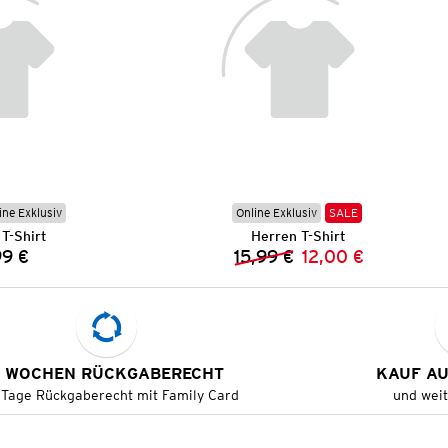
ine Exklusiv
Online Exklusiv
SALE
T-Shirt
Herren T-Shirt
99 €
15,99 €
12,00 €
Preis:
Vorheriger Preis:
Neuer Preis:
 WOCHEN RÜCKGABERECHT
KAUF A
 Tage Rückgaberecht mit Family Card
und wei