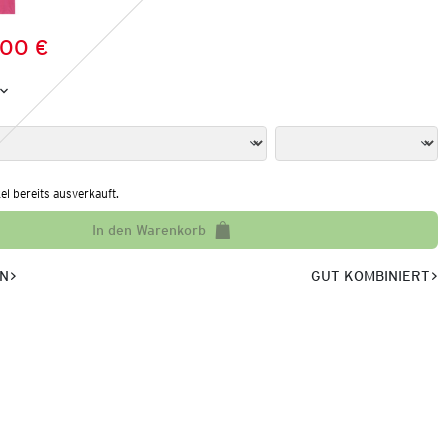
,00 €
Preis:
:
kel bereits ausverkauft.
In den Warenkorb
EN
GUT KOMBINIERT