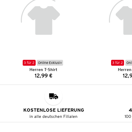
3 für 2
Online Exklusiv
3 für 2
Onl
Herren T-Shirt
Herren 
12,99 €
12,
Preis:
KOSTENLOSE LIEFERUNG
4
in alle deutschen Filialen
100