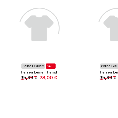
Online Exklusiv
SALE
Online Exkl
Herren Leinen-Hemd
Herren Le
35,99 €
28,00 €
35,99 €
Vorheriger Preis:
Neuer Preis: