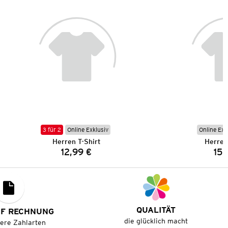
3 für 2
Online Exklusiv
Online Exk
Herren T-Shirt
Herren
12,99 €
15,
Preis:
QUALITÄT
UF RECHNUNG
die glücklich macht
tere Zahlarten