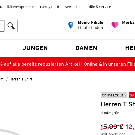
Qualitätsversprechen
Family Card
Newsletter
Hilfe & Service
Meine Filiale
Merkz
Filiale finden
en
JUNGEN
DAMEN
HE
 auf alle bereits reduzierten Artikel | Online & in unseren Fili
lm
Herren T-Shirt
Online Exklusiv
SA
Herren T-Sh
dunkelgrün
15,99 €
12
Vorheriger 
Neuer Preis
inkl. MwSt. ggf.
