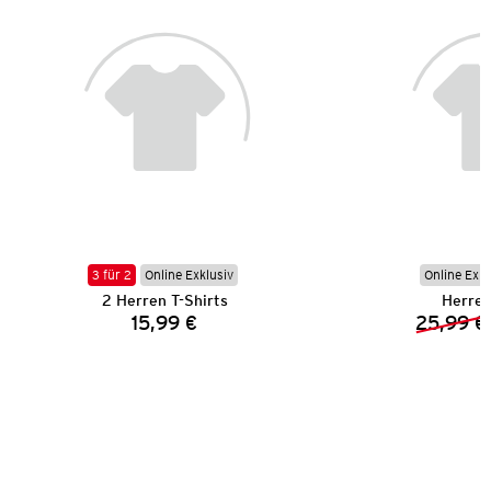
3 für 2
Online Exklusiv
Online Exkl
2 Herren T-Shirts
Herren
15,99 €
25,99 €
Preis: