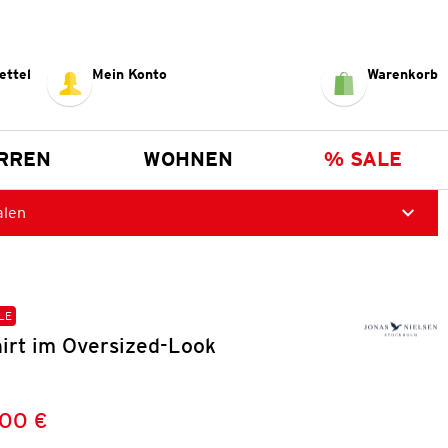
ettel
Mein Konto
Warenkorb
RREN
WOHNEN
% SALE
alen
LE
irt im Oversized-Look
,00 €
Preis:
: