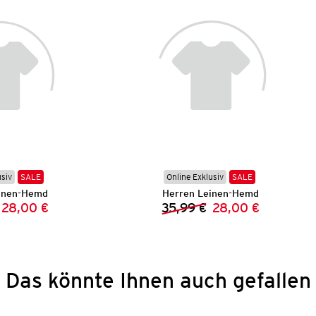
usiv
SALE
Online Exklusiv
SALE
inen-Hemd
Herren Leinen-Hemd
28,00 €
35,99 €
28,00 €
Vorheriger Preis:
Neuer Preis:
Vorheriger Preis:
Neuer Preis:
Das könnte Ihnen auch gefallen