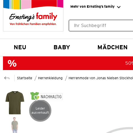
Mehr von Ernsting’s family
Keine Suchvorschläge gefund
NEU
BABY
MÄDCHEN
50%
Startseite
Herrenkleidung
Herrenmode von Jonas Nielsen Stockho
NACHHALTIG
Leider
Artikel leider ausverkauft
ausverkauft