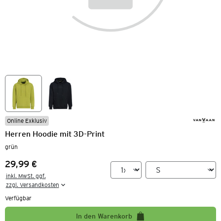
Online Exklusiv
Herren Hoodie mit 3D-Print
grün
29,99 €
Preis:
inkl. MwSt. ggf.

zzgl. Versandkosten
Verfügbar
In den Warenkorb