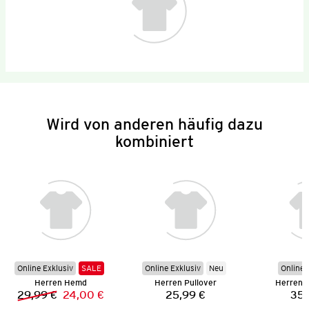
Wird von anderen häufig dazu
kombiniert
Online Exklusiv
SALE
Online Exklusiv
Neu
Online 
Herren Hemd
Herren Pullover
Herren 
29,99 €
24,00 €
25,99 €
35,
Vorheriger Preis:
Neuer Preis:
Preis: