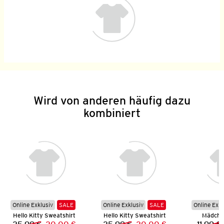
Wird von anderen häufig dazu
kombiniert
Online Exklusiv
SALE
Online Exklusiv
SALE
Online Exkl
Hello Kitty Sweatshirt
Hello Kitty Sweatshirt
Mädchen