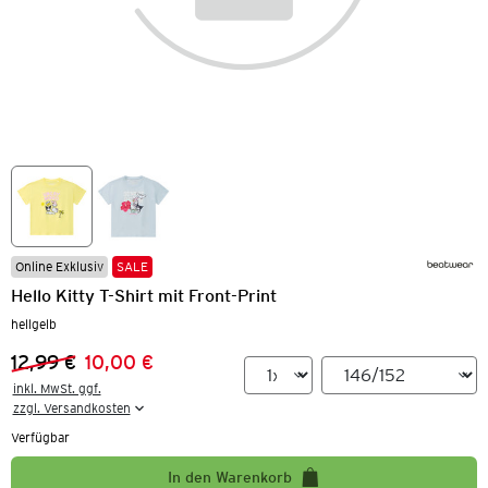
Online Exklusiv
SALE
Hello Kitty T-Shirt mit Front-Print
hellgelb
12,99 €
10,00 €
Vorheriger Preis:
Neuer Preis:
inkl. MwSt. ggf.

zzgl. Versandkosten
Verfügbar
In den Warenkorb