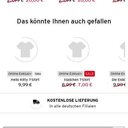
25,99 €
20,00 €
25,99 €
20,00 €
11,99 €
Vorheriger Preis:
Neuer Preis:
Vorheriger Preis:
Neuer Preis:
Das könnte Ihnen auch gefallen
Online Exklusiv
Neu
Online Exklusiv
SALE
Online Exkl
Hello Kitty T-Shirt
Mädchen T-Shirt
Die Eiskön
9,99 €
8,99 €
7,00 €
9,99 €
Preis:
Vorheriger Preis:
Neuer Preis:
KOSTENLOSE LIEFERUNG
in alle deutschen Filialen