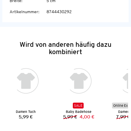
Breite
:
5 cm
Artikelnummer
:
8744430292
Wird von anderen häufig dazu
kombiniert
SALE
Online Exkl
Damen Tuch
Baby Badehose
Damen B
5,99 €
5,99 €
4,00 €
7,99 €
Preis:
Vorheriger Preis:
Neuer Preis: