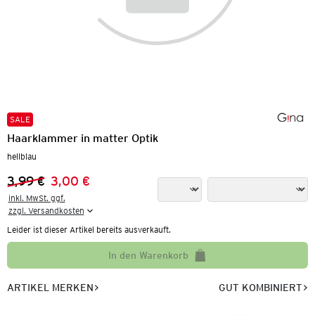
SALE
Haarklammer in matter Optik
hellblau
3,99 €
3,00 €
Vorheriger Preis:
Neuer Preis:
inkl. MwSt. ggf.

zzgl. Versandkosten
Leider ist dieser Artikel bereits ausverkauft.
In den Warenkorb
ARTIKEL MERKEN
GUT KOMBINIERT