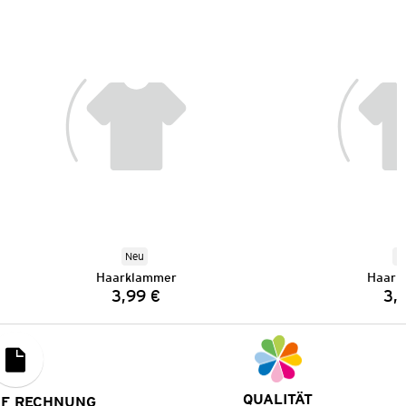
Neu
N
Haarklammer
Haark
3,99 €
3,
Preis:
QUALITÄT
UF RECHNUNG