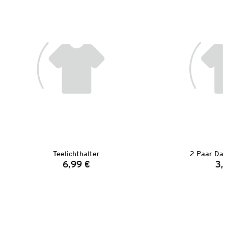
Teelichthalter
2 Paar Dam
6,99 €
3,
Preis: