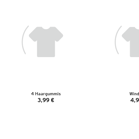
4 Haargummis
Wind
3,99 €
4,9
Preis: