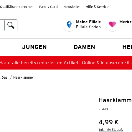
Qualitätsversprechen
Family Card
Newsletter
Hilfe & Service
Meine Filiale
Merkz
Filiale finden
en
JUNGEN
DAMEN
HE
 auf alle bereits reduzierten Artikel | Online & in unseren Fili
& Das
Haarklammer
Haarklamme
braun
4,99 €
Preis:
inkl. MwSt. ggf.
