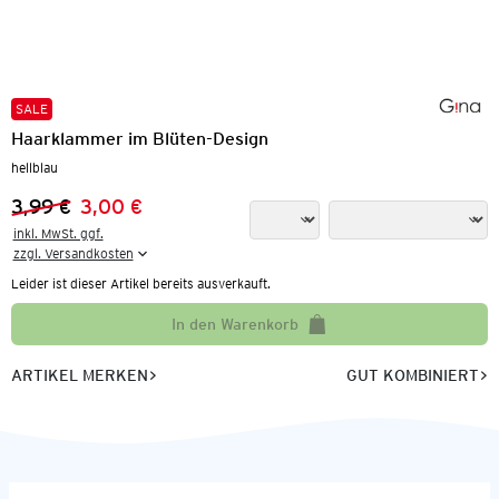
SALE
Haarklammer im Blüten-Design
hellblau
3,99 €
3,00 €
Vorheriger Preis:
Neuer Preis:
inkl. MwSt. ggf.

zzgl. Versandkosten
Leider ist dieser Artikel bereits ausverkauft.
In den Warenkorb
ARTIKEL MERKEN
GUT KOMBINIERT