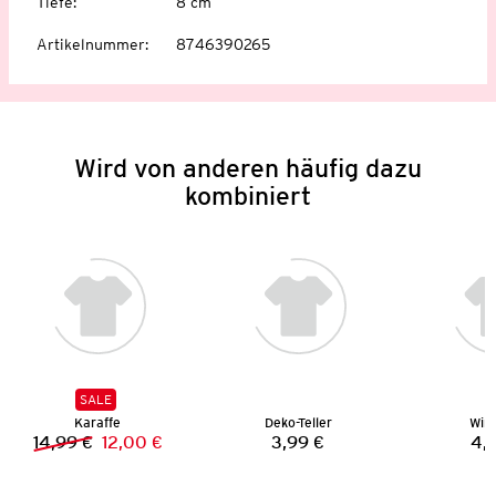
Tiefe
:
8 cm
Artikelnummer
:
8746390265
Wird von anderen häufig dazu
kombiniert
SALE
Karaffe
Deko-Teller
Wind
14,99 €
12,00 €
3,99 €
4,
Vorheriger Preis:
Neuer Preis:
Preis: