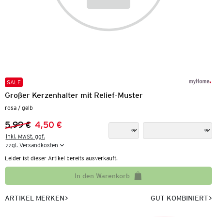
SALE
Großer Kerzenhalter mit Relief-Muster
rosa / gelb
5,99 €
4,50 €
Vorheriger Preis:
Neuer Preis:
inkl. MwSt. ggf.

zzgl. Versandkosten
Leider ist dieser Artikel bereits ausverkauft.
In den Warenkorb
ARTIKEL MERKEN
GUT KOMBINIERT