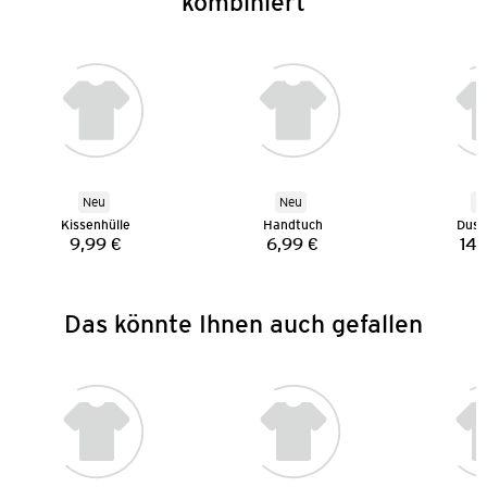
kombiniert
Neu
Neu
N
Kissenhülle
Handtuch
Dusc
9,99 €
6,99 €
14,
Preis:
Preis:
Das könnte Ihnen auch gefallen