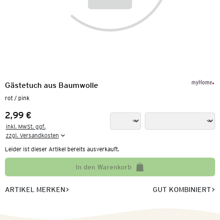
Gästetuch aus Baumwolle
rot / pink
2,99 €
Preis:
inkl. MwSt. ggf.

zzgl. Versandkosten
Leider ist dieser Artikel bereits ausverkauft.
In den Warenkorb
ARTIKEL MERKEN
GUT KOMBINIERT