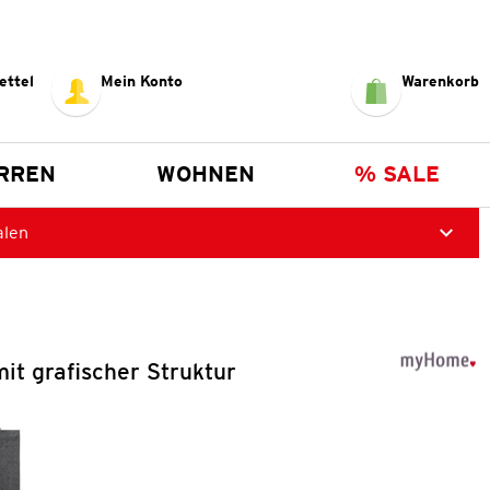
ettel
Mein Konto
Warenkorb
RREN
WOHNEN
% SALE
alen
it grafischer Struktur