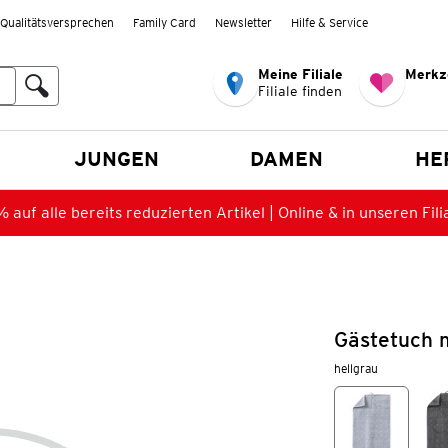
Qualitätsversprechen
Family Card
Newsletter
Hilfe & Service
Meine Filiale
Merkz
Filiale finden
en
JUNGEN
DAMEN
HE
 auf alle bereits reduzierten Artikel | Online & in unseren Fili
Gästetuch m
hellgrau