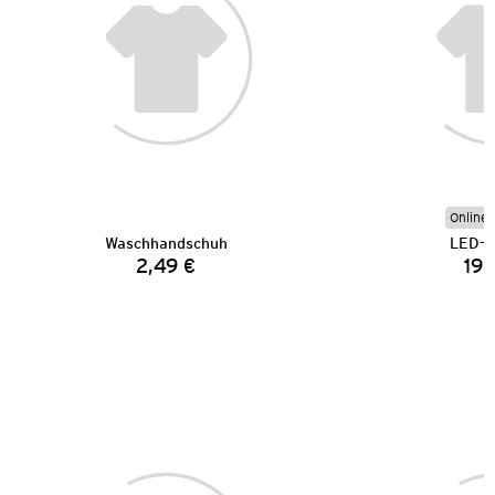
Online 
Waschhandschuh
LED-L
2,49 €
19,
Preis: