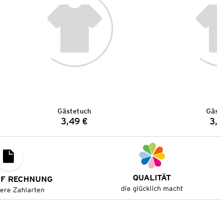
Gästetuch
Gäst
3,49 €
3,
Preis:
QUALITÄT
UF RECHNUNG
die glücklich macht
tere Zahlarten