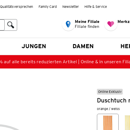
Qualitätsversprechen
Family Card
Newsletter
Hilfe & Service
Meine Filiale
Merkz
Filiale finden
en
JUNGEN
DAMEN
HE
 auf alle bereits reduzierten Artikel | Online & in unseren Fili
Online Exklusiv
Duschtuch m
orange / weiss