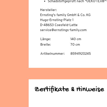
Schadstoffgeprüft nach "OEKO-TEX®"
Hersteller:
Ernsting's family GmbH & Co. KG
Hugo-Ernsting-Platz 1
D-48653 Coesfeld-Lette
service@ernstings-family.com
Länge
:
140 cm
Breite
:
70 cm
Artikelnummer
:
8594920245
Zertifikate & Hinweise