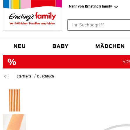
Mehr von Ernsting’s family
Keine Suchvorschläge gefund
NEU
BABY
MÄDCHEN
50%
Startseite
Duschtuch