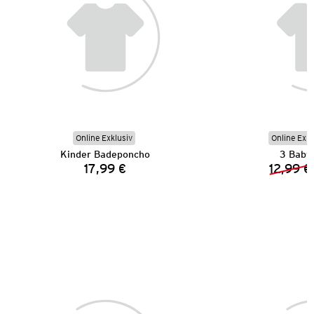
Online Exklusiv
Online Exkl
Kinder Badeponcho
3 Baby 
17,99 €
12,99 €
Preis: