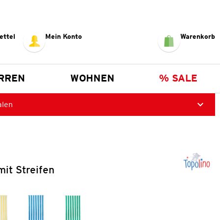
ettel
Mein Konto
Warenkorb
RREN
WOHNEN
% SALE
alen
it Streifen