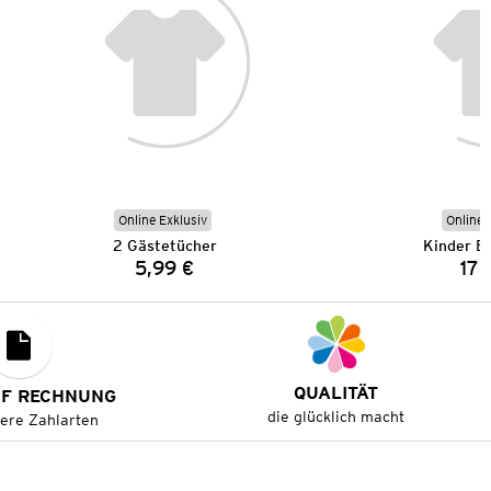
Online Exklusiv
Online 
2 Gästetücher
Kinder B
5,99 €
17,
Preis:
QUALITÄT
UF RECHNUNG
die glücklich macht
tere Zahlarten