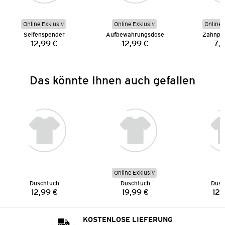
Online Exklusiv
Online Exklusiv
Online 
Seifenspender
Aufbewahrungsdose
Zahnpu
12,99 €
12,99 €
7,
Preis:
Preis:
Das könnte Ihnen auch gefallen
Online Exklusiv
Duschtuch
Duschtuch
Dusc
12,99 €
19,99 €
12,
Preis:
Preis:
KOSTENLOSE LIEFERUNG