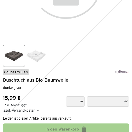
Online Exklusiv
Duschtuch aus Bio-Baumwolle
dunkelgrau
15,99 €
Preis:
inkl. MwSt. ggf.

zzgl. Versandkosten
Leider ist dieser Artikel bereits ausverkauft.
In den Warenkorb