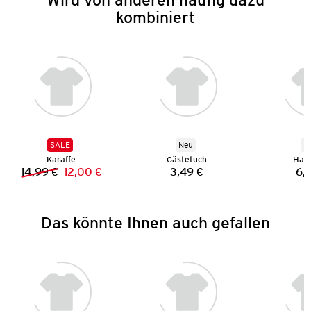
kombiniert
SALE
Neu
N
Karaffe
Gästetuch
Han
14,99 €
12,00 €
3,49 €
6,
Vorheriger Preis:
Neuer Preis:
Preis:
Das könnte Ihnen auch gefallen