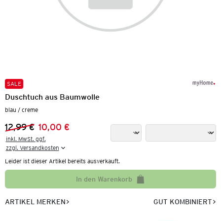
SALE
Duschtuch aus Baumwolle
blau / creme
12,99 €
10,00 €
Vorheriger Preis:
Neuer Preis:
inkl. MwSt. ggf.

zzgl. Versandkosten
Leider ist dieser Artikel bereits ausverkauft.
In den Warenkorb
ARTIKEL MERKEN
GUT KOMBINIERT