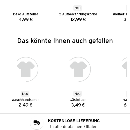
Neu
N
Deko-Aufsteller
3 Aufbewahrungskörbe
Kleiner Te
4,99 €
12,99 €
3,
Preis:
Preis:
Das könnte Ihnen auch gefallen
Neu
Neu
N
Waschhandschuh
Gästetuch
Han
2,49 €
3,49 €
6,
Preis:
Preis:
KOSTENLOSE LIEFERUNG
in alle deutschen Filialen