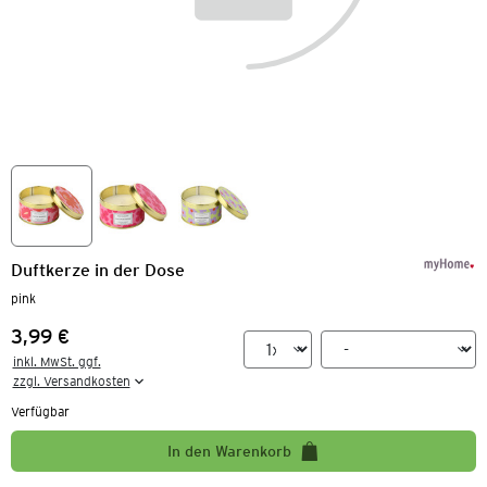
Duftkerze in der Dose
pink
3,99 €
Preis:
inkl. MwSt. ggf.

zzgl. Versandkosten
Verfügbar
In den Warenkorb