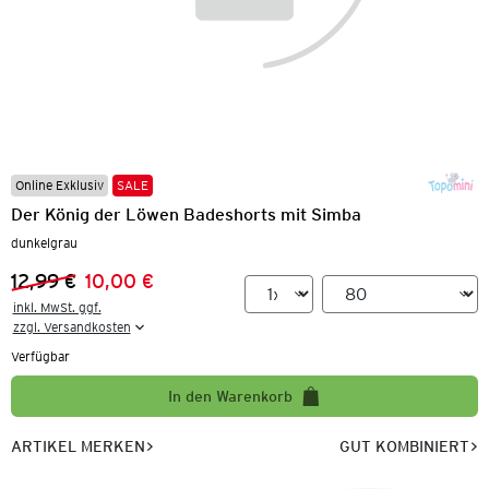
Online Exklusiv
SALE
Der König der Löwen Badeshorts mit Simba
dunkelgrau
12,99 €
10,00 €
Vorheriger Preis:
Neuer Preis:
inkl. MwSt. ggf.

zzgl. Versandkosten
Verfügbar
In den Warenkorb
ARTIKEL MERKEN
GUT KOMBINIERT