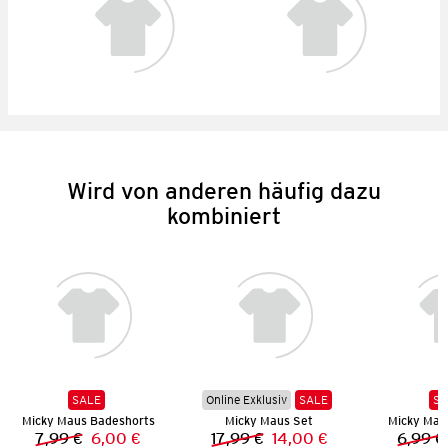
Wird von anderen häufig dazu
kombiniert
SALE
Online Exklusiv
SALE
SA
Micky Maus Badeshorts
Micky Maus Set
Micky Mau
7,99 €
6,00 €
17,99 €
14,00 €
6,99 €
Vorheriger Preis:
Neuer Preis:
Vorheriger Preis:
Neuer Preis: