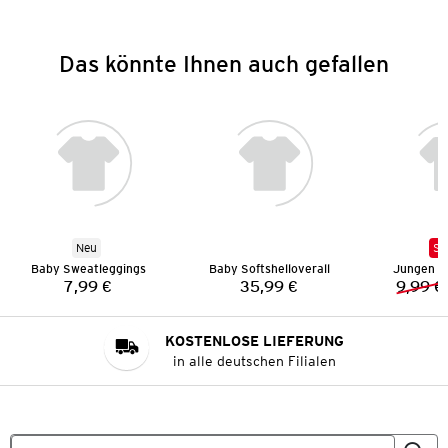
Das könnte Ihnen auch gefallen
Neu
SA
Baby Sweatleggings
Baby Softshelloverall
Jungen B
7,99 €
35,99 €
9,99 €
Preis:
Preis:
KOSTENLOSE LIEFERUNG
in alle deutschen Filialen