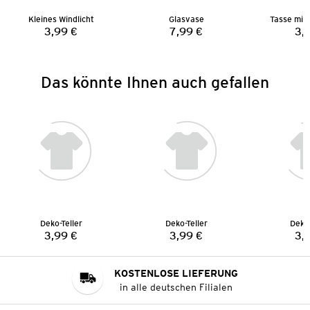
Kleines Windlicht
Glasvase
Tasse mit
3,99 €
7,99 €
3,
Preis:
Preis:
Das könnte Ihnen auch gefallen
Deko-Teller
Deko-Teller
Deko-
3,99 €
3,99 €
3,
Preis:
Preis:
KOSTENLOSE LIEFERUNG
in alle deutschen Filialen