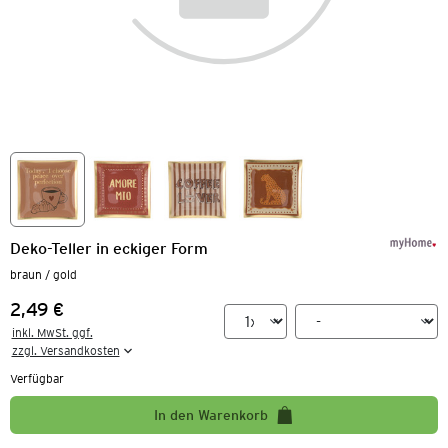
Deko-Teller in eckiger Form
braun / gold
2,49 €
Preis:
inkl. MwSt. ggf.

zzgl. Versandkosten
Verfügbar
In den Warenkorb