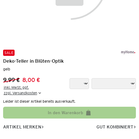
SALE
Deko-Teller in Blüten-Optik
gelb
9,99 €
8,00 €
Vorheriger Preis:
Neuer Preis:
inkl. MwSt. ggf.

zzgl. Versandkosten
Leider ist dieser Artikel bereits ausverkauft.
In den Warenkorb
ARTIKEL MERKEN
GUT KOMBINIERT