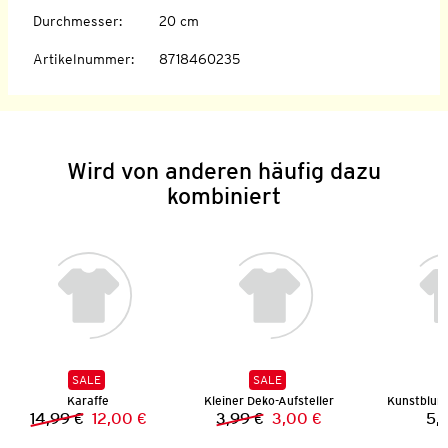
Durchmesser
:
20 cm
Artikelnummer
:
8718460235
Wird von anderen häufig dazu
kombiniert
SALE
SALE
Karaffe
Kleiner Deko-Aufsteller
Kunstblum
14,99 €
12,00 €
3,99 €
3,00 €
5,
Vorheriger Preis:
Neuer Preis:
Vorheriger Preis:
Neuer Preis: