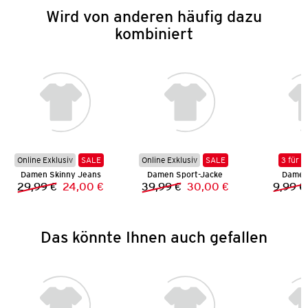
Wird von anderen häufig dazu
kombiniert
Online Exklusiv
SALE
Online Exklusiv
SALE
3 für 2
Damen Skinny Jeans
Damen Sport-Jacke
Damen 
29,99 €
24,00 €
39,99 €
30,00 €
9,99 €
Vorheriger Preis:
Neuer Preis:
Vorheriger Preis:
Neuer Preis:
Das könnte Ihnen auch gefallen