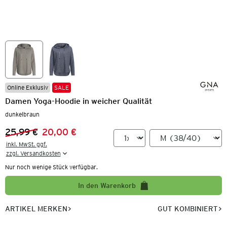
Online Exklusiv
SALE
Damen Yoga-Hoodie in weicher Qualität
dunkelbraun
25,99 €
20,00 €
Vorheriger Preis:
Neuer Preis:
inkl. MwSt. ggf.

zzgl. Versandkosten
Nur noch wenige Stück verfügbar.
In den Warenkorb
ARTIKEL MERKEN
GUT KOMBINIERT