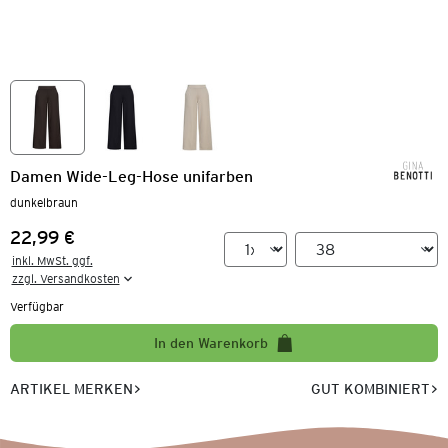
Damen Wide-Leg-Hose unifarben
dunkelbraun
22,99 €
Preis:
inkl. MwSt. ggf.

zzgl. Versandkosten
Verfügbar
In den Warenkorb
ARTIKEL MERKEN
GUT KOMBINIERT