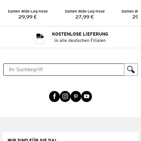
Damen Wide-Leg-Hose
Damen Wide-Leg-Hose
Damen Wid
29,99 €
27,99 €
29,
Preis:
Preis:
KOSTENLOSE LIEFERUNG
in alle deutschen Filialen
WIR SIND FÜR SIE DA!