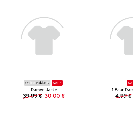
Online Exklusiv
SALE
SA
Damen Jacke
1 Paar Da
39,99 €
30,00 €
4,99 €
Vorheriger Preis:
Neuer Preis: