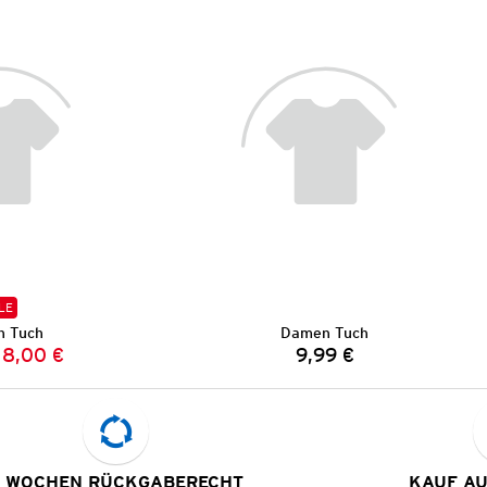
LE
 Tuch
Damen Tuch
8,00 €
9,99 €
Vorheriger Preis:
Neuer Preis:
Preis:
 WOCHEN RÜCKGABERECHT
KAUF A