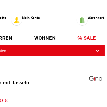
ettel
Mein Konto
Warenkorb
RREN
WOHNEN
% SALE
alen
 mit Tasseln
0 €
Preis:
: