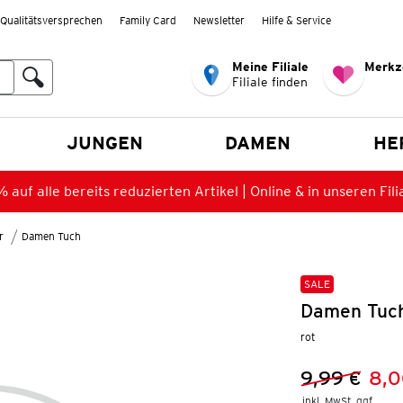
Qualitätsversprechen
Family Card
Newsletter
Hilfe & Service
Meine Filiale
Merkz
Filiale finden
en
JUNGEN
DAMEN
HE
 auf alle bereits reduzierten Artikel | Online & in unseren Fili
r
Damen Tuch
SALE
Damen Tuch
rot
9,99 €
8,0
Vorheriger 
Neuer Preis
inkl. MwSt. ggf.
