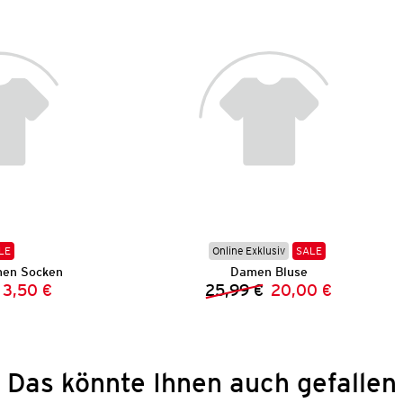
LE
Online Exklusiv
SALE
men Socken
Damen Bluse
3,50 €
25,99 €
20,00 €
Vorheriger Preis:
Neuer Preis:
Vorheriger Preis:
Neuer Preis:
Das könnte Ihnen auch gefallen