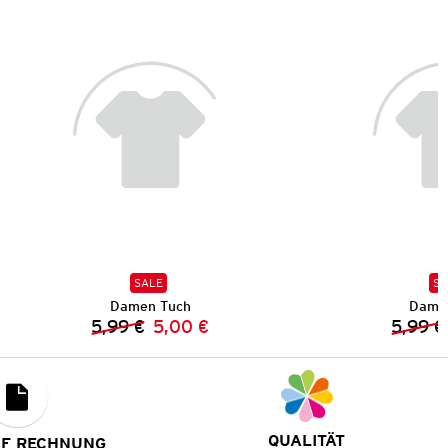
SALE
SA
Damen Tuch
Dame
5,99 €
5,00 €
5,99 €
Vorheriger Preis:
Neuer Preis:
QUALITÄT
UF RECHNUNG