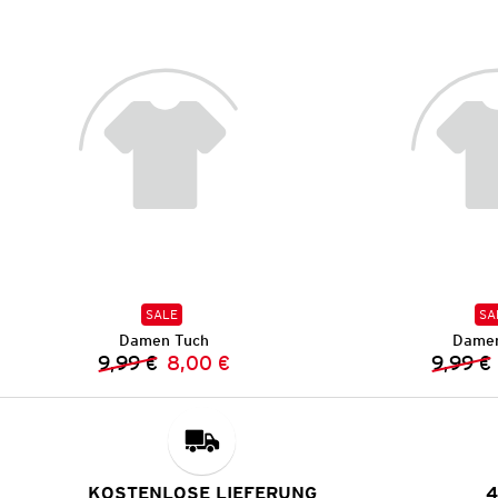
SALE
SA
Damen Tuch
Damen
9,99 €
8,00 €
9,99 €
Vorheriger Preis:
Neuer Preis:
KOSTENLOSE LIEFERUNG
4