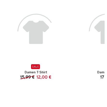
SALE
Damen T-Shirt
Damen
15,99 €
12,00 €
17,
Vorheriger Preis:
Neuer Preis: