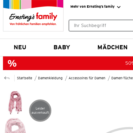
Mehr von Ernsting’s family
Keine Suchvorschläge gefund
NEU
BABY
MÄDCHEN
50%
Startseite
Damenkleidung
Accessoires für Damen
Damen-Tüche
Leider
Artikel leider ausverkauft
ausverkauft