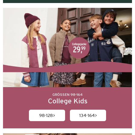
GRÖSSEN 98-164
College Kids
98-128
134-164