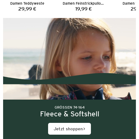
Damen Teddyweste
Damen Feinstrickpullover
Damen T
29,99 €
19,99 €
29,
Preis:
Preis:
GRÖSSEN 74-164
Fleece & Softshell
Jetzt shoppen