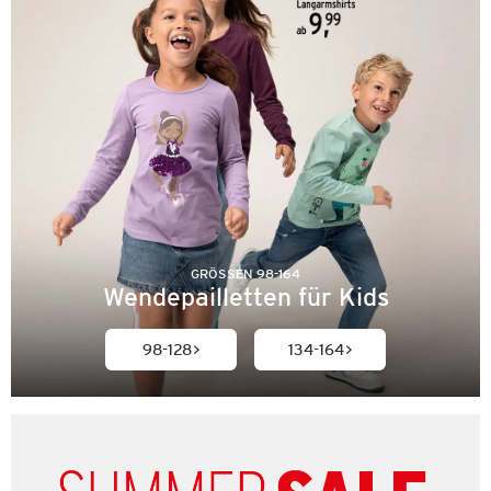
GRÖSSEN 98-164
Wendepailletten für Kids
98-128
134-164