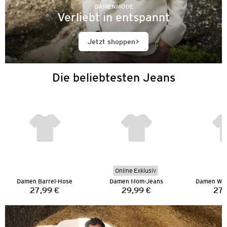
DAMENMODE
Verliebt in entspannt
Jetzt shoppen
Die beliebtesten Jeans
Online Exklusiv
Damen Barrel-Hose
Damen Mom-Jeans
Damen Wid
27,99 €
29,99 €
27,
Preis:
Preis: