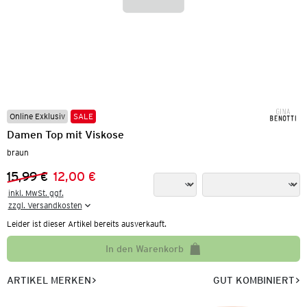
Online Exklusiv
SALE
Damen Top mit Viskose
braun
15,99 €
12,00 €
Vorheriger Preis:
Neuer Preis:
inkl. MwSt. ggf.

zzgl. Versandkosten
Leider ist dieser Artikel bereits ausverkauft.
In den Warenkorb
ARTIKEL MERKEN
GUT KOMBINIERT