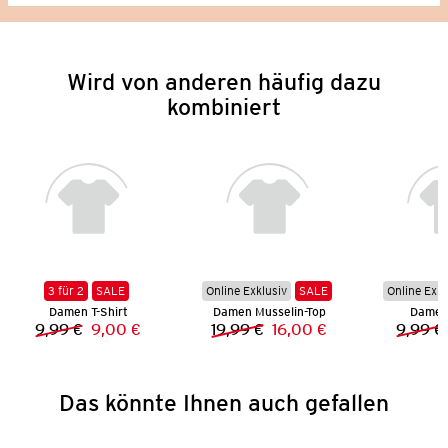
Wird von anderen häufig dazu
kombiniert
3 für 2
SALE
Online Exklusiv
SALE
Online Exkl
Damen T-Shirt
Damen Musselin-Top
Damen 
9,99 €
9,00 €
19,99 €
16,00 €
9,99 €
Vorheriger Preis:
Neuer Preis:
Vorheriger Preis:
Neuer Preis:
Das könnte Ihnen auch gefallen