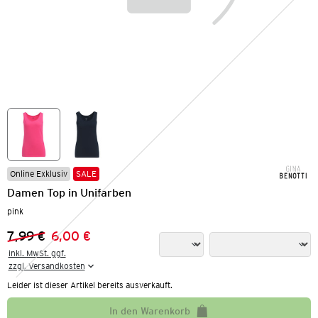
Online Exklusiv
SALE
Damen Top in Unifarben
pink
7,99 €
6,00 €
Vorheriger Preis:
Neuer Preis:
inkl. MwSt. ggf.

zzgl. Versandkosten
Leider ist dieser Artikel bereits ausverkauft.
In den Warenkorb