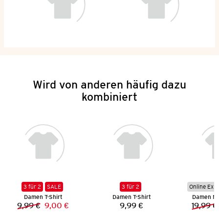
Wird von anderen häufig dazu
kombiniert
3 für 2
SALE
3 für 2
Online Exkl
Damen T-Shirt
Damen T-Shirt
Damen Mu
9,99 €
9,00 €
9,99 €
19,99 €
Vorheriger Preis:
Neuer Preis:
Preis: