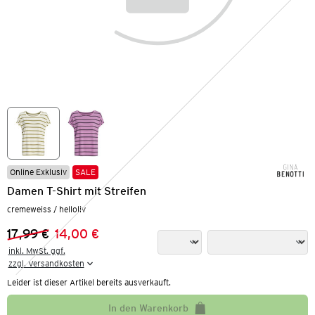
Online Exklusiv
SALE
Damen T-Shirt mit Streifen
cremeweiss / helloliv
17,99 €
14,00 €
Vorheriger Preis:
Neuer Preis:
inkl. MwSt. ggf.

zzgl. Versandkosten
Leider ist dieser Artikel bereits ausverkauft.
In den Warenkorb