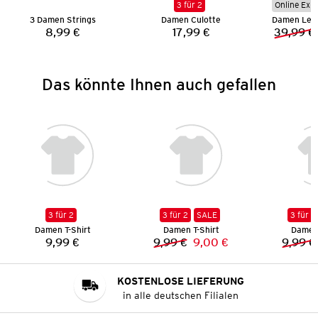
3 für 2
Online Exkl
3 Damen Strings
Damen Culotte
8,99 €
17,99 €
39,99 €
Preis:
Preis:
Das könnte Ihnen auch gefallen
3 für 2
3 für 2
SALE
3 für 2
Damen T-Shirt
Damen T-Shirt
Damen 
9,99 €
9,99 €
9,00 €
9,99 €
Preis:
Vorheriger Preis:
Neuer Preis:
KOSTENLOSE LIEFERUNG
in alle deutschen Filialen