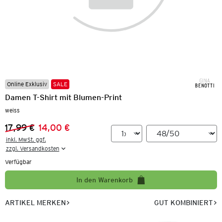
Online Exklusiv
SALE
Damen T-Shirt mit Blumen-Print
weiss
17,99 €
14,00 €
Vorheriger Preis:
Neuer Preis:
inkl. MwSt. ggf.

zzgl. Versandkosten
Verfügbar
In den Warenkorb
ARTIKEL MERKEN
GUT KOMBINIERT