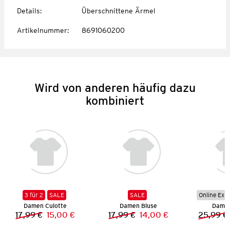
Details
:
Überschnittene Ärmel
Artikelnummer
:
8691060200
Wird von anderen häufig dazu
kombiniert
3 für 2
SALE
SALE
Online Exkl
Damen Culotte
Damen Bluse
Damen
17,99 €
15,00 €
17,99 €
14,00 €
25,99 €
Vorheriger Preis:
Neuer Preis:
Vorheriger Preis:
Neuer Preis: