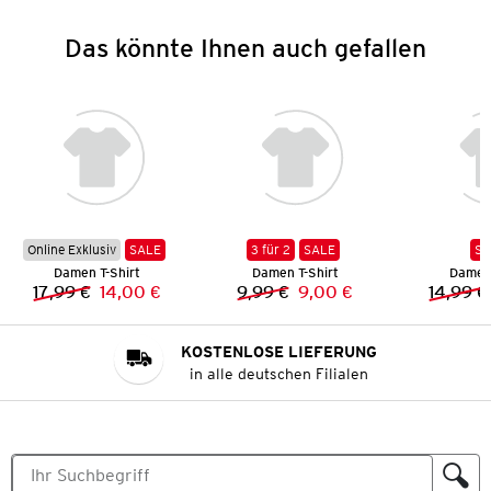
Das könnte Ihnen auch gefallen
Online Exklusiv
SALE
3 für 2
SALE
SA
Damen T-Shirt
Damen T-Shirt
Damen 
17,99 €
14,00 €
9,99 €
9,00 €
14,99 €
Vorheriger Preis:
Neuer Preis:
Vorheriger Preis:
Neuer Preis:
KOSTENLOSE LIEFERUNG
in alle deutschen Filialen