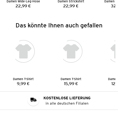
Damen Wide-Leg-Hose
Damen Strickshirt
Damen Sa
22,99 €
22,99 €
32,
Preis:
Preis:
Das könnte Ihnen auch gefallen
Damen T-Shirt
Damen T-Shirt
Damen 
9,99 €
15,99 €
12,
Preis:
Preis:
KOSTENLOSE LIEFERUNG
in alle deutschen Filialen