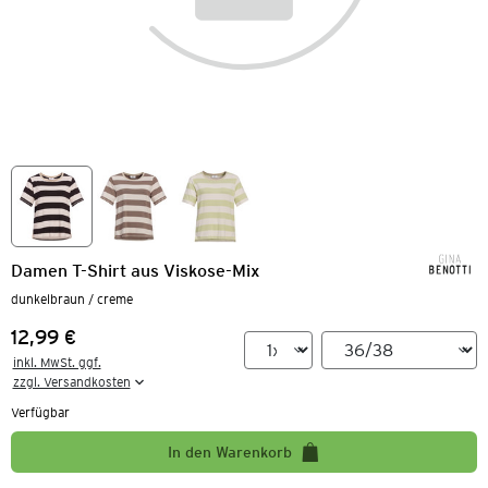
Damen T-Shirt aus Viskose-Mix
dunkelbraun / creme
12,99 €
Preis:
inkl. MwSt. ggf.

zzgl. Versandkosten
Verfügbar
In den Warenkorb