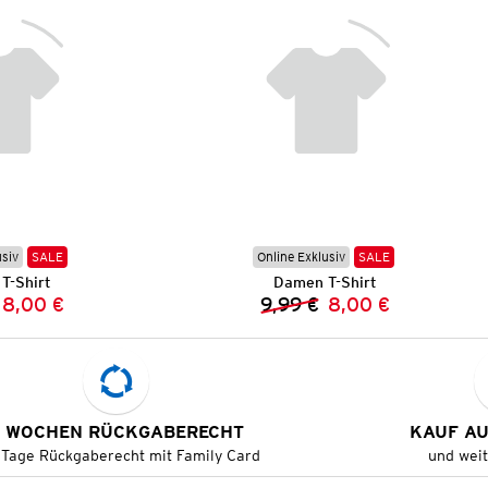
usiv
SALE
Online Exklusiv
SALE
T-Shirt
Damen T-Shirt
8,00 €
9,99 €
8,00 €
Vorheriger Preis:
Neuer Preis:
Vorheriger Preis:
Neuer Preis:
 WOCHEN RÜCKGABERECHT
KAUF A
 Tage Rückgaberecht mit Family Card
und wei