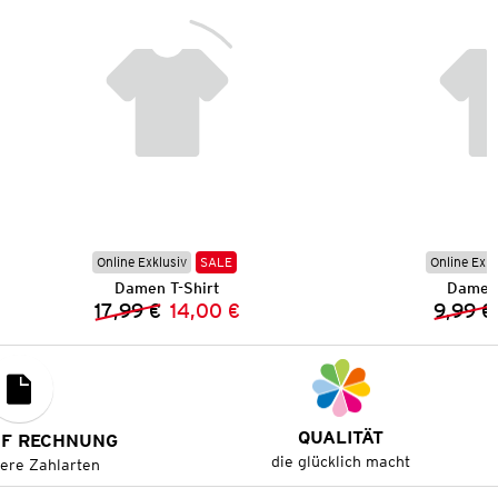
Online Exklusiv
SALE
Online Exkl
Damen T-Shirt
Damen 
17,99 €
14,00 €
9,99 €
Vorheriger Preis:
Neuer Preis:
QUALITÄT
UF RECHNUNG
die glücklich macht
tere Zahlarten