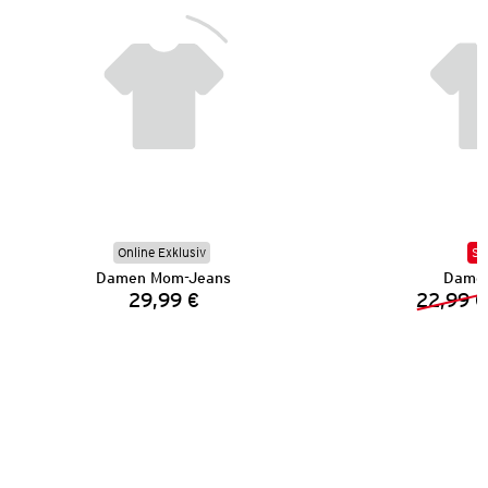
Online Exklusiv
SA
Damen Mom-Jeans
Damen
29,99 €
22,99 €
Preis: