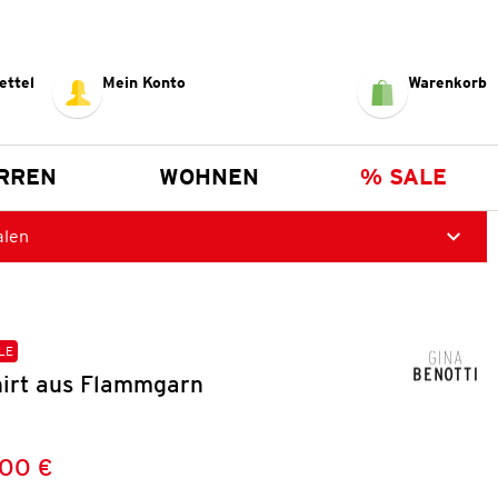
ettel
Mein Konto
Warenkorb
RREN
WOHNEN
% SALE
alen
LE
irt aus Flammgarn
,00 €
Preis:
: