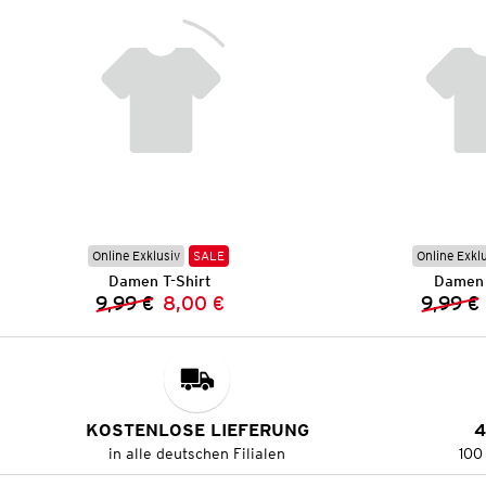
Online Exklusiv
SALE
Online Exkl
Damen T-Shirt
Damen 
9,99 €
8,00 €
9,99 €
Vorheriger Preis:
Neuer Preis:
KOSTENLOSE LIEFERUNG
4
in alle deutschen Filialen
100