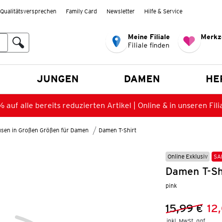
Qualitätsversprechen
Family Card
Newsletter
Hilfe & Service
Meine Filiale
Merkz
Filiale finden
en
JUNGEN
DAMEN
HE
 auf alle bereits reduzierten Artikel | Online & in unseren Fili
lusen in Großen Größen für Damen
Damen T-Shirt
Online Exklusiv
SA
Damen T-Sh
pink
15,99 €
12
Vorheriger 
Neuer Preis
inkl. MwSt. ggf.
