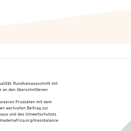
ualität. Rundhalsausschnitt mit
e an den überschnittenen
t unseren Produkten mit dem
nen wertvollen Beitrag zur
baus und des Umweltschutzes
onmadeinafrica.org/massbalance