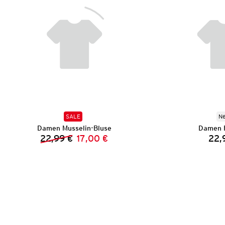
SALE
N
Damen Musselin-Bluse
Damen P
22,99 €
17,00 €
22,
Vorheriger Preis:
Neuer Preis: