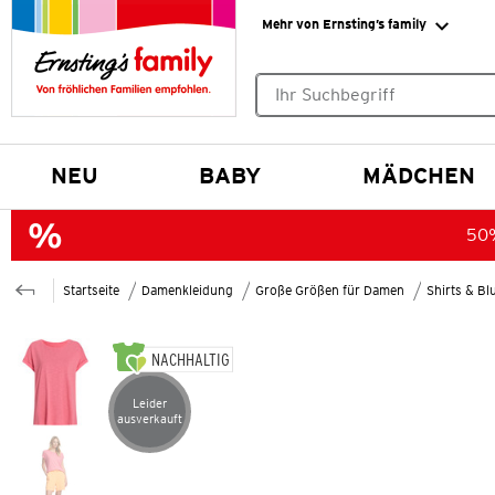
Mehr von Ernsting’s family
Keine Suchvorschläge gefund
NEU
BABY
MÄDCHEN
50%
Startseite
Damenkleidung
Große Größen für Damen
Shirts & B
NACHHALTIG
Leider
Artikel leider ausverkauft
ausverkauft