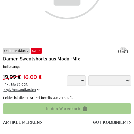
Online Exklusiv
SALE
Damen Sweatshorts aus Modal-Mix
hellorange
19,99 €
16,00 €
Vorheriger Preis:
Neuer Preis:
inkl. MwSt. ggf.

zzgl. Versandkosten
Leider ist dieser Artikel bereits ausverkauft.
In den Warenkorb
ARTIKEL MERKEN
GUT KOMBINIERT