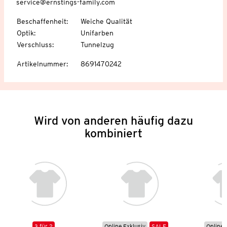
service@ernstings-family.com
Beschaffenheit
:
Weiche Qualität
Optik
:
Unifarben
Verschluss
:
Tunnelzug
Artikelnummer
:
8691470242
Wird von anderen häufig dazu
kombiniert
3 für 2
Online Exklusiv
SALE
Online 