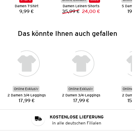
Damen T-Shirt
Damen Leinen-Shorts
5 Dame
9,99 €
35,99 €
24,00 €
19,
Preis:
Vorheriger Preis:
Neuer Preis:
Das könnte Ihnen auch gefallen
Online Exklusiv
Online Exklusiv
Online 
2 Damen 3/4-Leggings
2 Damen 3/4-Leggings
2 Dame
17,99 €
17,99 €
15,
Preis:
Preis:
KOSTENLOSE LIEFERUNG
in alle deutschen Filialen