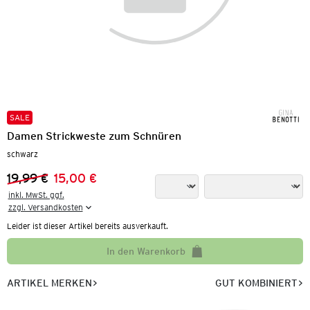
SALE
Damen Strickweste zum Schnüren
schwarz
19,99 €
15,00 €
Vorheriger Preis:
Neuer Preis:
inkl. MwSt. ggf.

zzgl. Versandkosten
Leider ist dieser Artikel bereits ausverkauft.
In den Warenkorb
ARTIKEL MERKEN
GUT KOMBINIERT