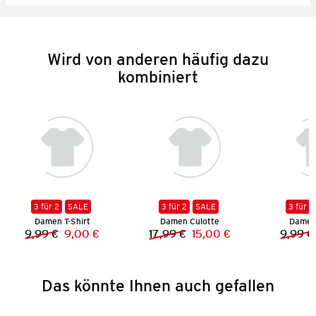
Wird von anderen häufig dazu
kombiniert
3 für 2
SALE
3 für 2
SALE
3 für 2
Damen T-Shirt
Damen Culotte
Damen 
9,99 €
9,00 €
17,99 €
15,00 €
9,99 €
Vorheriger Preis:
Neuer Preis:
Vorheriger Preis:
Neuer Preis:
Das könnte Ihnen auch gefallen