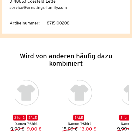
D-48653 Coesfeld-Lette
service@ernstings-family.com
Artikelnummer
:
8715100208
Wird von anderen häufig dazu
kombiniert
3 für 2
SALE
SALE
3 für 2
Damen T-Shirt
Damen T-Shirt
Damen 
9,99 €
9,00 €
15,99 €
13,00 €
9,99 €
Vorheriger Preis:
Neuer Preis:
Vorheriger Preis:
Neuer Preis: