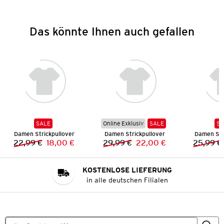
Das könnte Ihnen auch gefallen
SALE
Online Exklusiv
SALE
SA
Damen Strickpullover
Damen Strickpullover
Damen Str
22,99 €
18,00 €
29,99 €
22,00 €
25,99 €
Vorheriger Preis:
Neuer Preis:
Vorheriger Preis:
Neuer Preis:
KOSTENLOSE LIEFERUNG
in alle deutschen Filialen