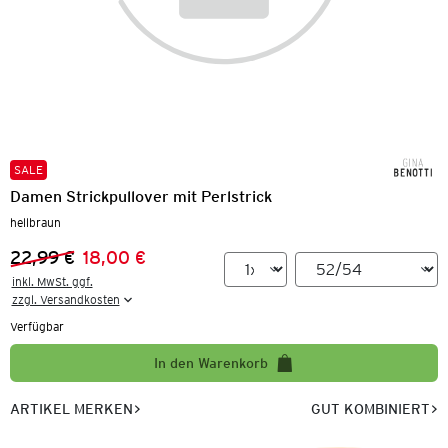
SALE
Damen Strickpullover mit Perlstrick
hellbraun
22,99 €
18,00 €
Vorheriger Preis:
Neuer Preis:
inkl. MwSt. ggf.

zzgl. Versandkosten
Verfügbar
In den Warenkorb
ARTIKEL MERKEN
GUT KOMBINIERT