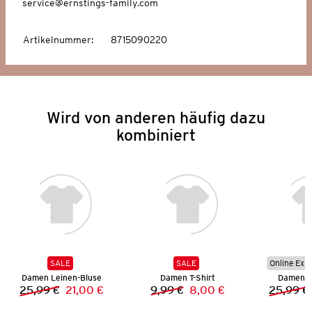
service@ernstings-family.com
Artikelnummer
:
8715090220
Wird von anderen häufig dazu
kombiniert
SALE
SALE
Online Exkl
Damen Leinen-Bluse
Damen T-Shirt
Damen St
25,99 €
21,00 €
9,99 €
8,00 €
25,99 €
Vorheriger Preis:
Neuer Preis:
Vorheriger Preis:
Neuer Preis: