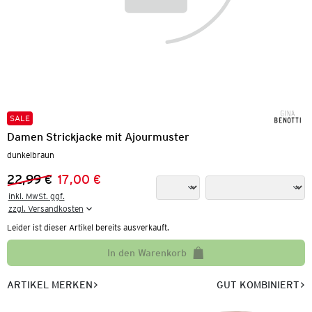
SALE
Damen Strickjacke mit Ajourmuster
dunkelbraun
22,99 €
17,00 €
Vorheriger Preis:
Neuer Preis:
inkl. MwSt. ggf.

zzgl. Versandkosten
Leider ist dieser Artikel bereits ausverkauft.
In den Warenkorb
ARTIKEL MERKEN
GUT KOMBINIERT