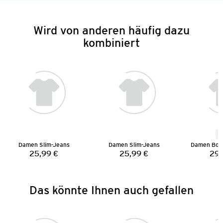
Wird von anderen häufig dazu
kombiniert
N
Damen Slim-Jeans
Damen Slim-Jeans
25,99 €
25,99 €
29,
Preis:
Preis:
Das könnte Ihnen auch gefallen