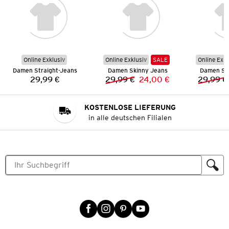
Online Exklusiv
Online Exklusiv
SALE
Online Exkl
Damen Straight-Jeans
Damen Skinny Jeans
Damen Sk
29,99 €
29,99 €
24,00 €
29,99 €
Preis:
Vorheriger Preis:
Neuer Preis:
KOSTENLOSE LIEFERUNG
in alle deutschen Filialen