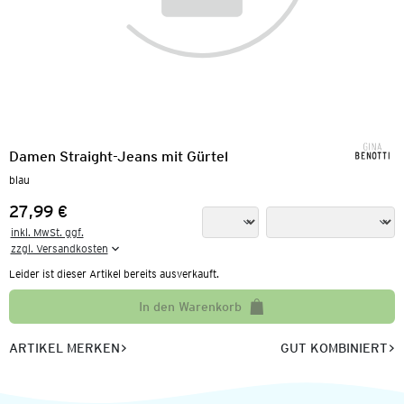
Damen Straight-Jeans mit Gürtel
blau
27,99 €
Preis:
inkl. MwSt. ggf.

zzgl. Versandkosten
Leider ist dieser Artikel bereits ausverkauft.
In den Warenkorb
ARTIKEL MERKEN
GUT KOMBINIERT