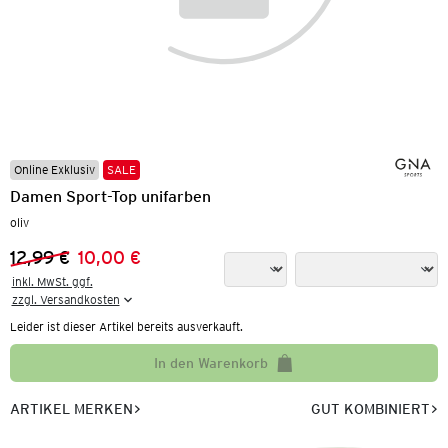
Online Exklusiv
SALE
Damen Sport-Top unifarben
oliv
12,99 €
10,00 €
Vorheriger Preis:
Neuer Preis:
inkl. MwSt. ggf.

zzgl. Versandkosten
Leider ist dieser Artikel bereits ausverkauft.
In den Warenkorb
ARTIKEL MERKEN
GUT KOMBINIERT