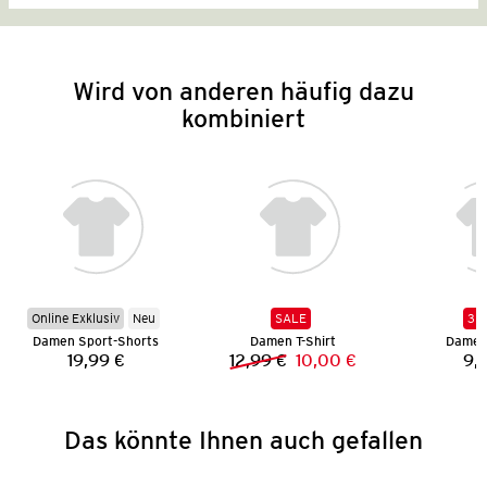
Wird von anderen häufig dazu
kombiniert
Online Exklusiv
Neu
SALE
3 f
Damen Sport-Shorts
Damen T-Shirt
Damen 
19,99 €
12,99 €
10,00 €
9,
Preis:
Vorheriger Preis:
Neuer Preis:
Das könnte Ihnen auch gefallen