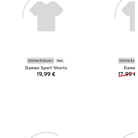
Online Exklusiv
Neu
Online Exkl
Damen Sport-Shorts
Damen 
19,99 €
17,99 €
Preis: