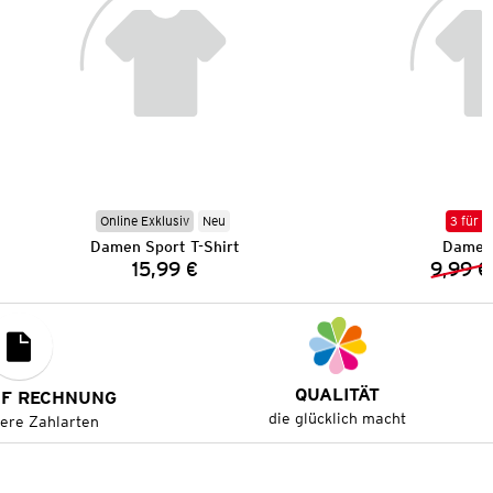
Online Exklusiv
Neu
3 für 2
Damen Sport T-Shirt
Damen 
15,99 €
9,99 €
Preis:
QUALITÄT
UF RECHNUNG
die glücklich macht
tere Zahlarten