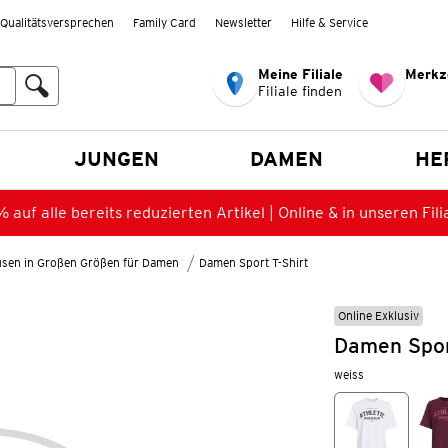
Qualitätsversprechen
Family Card
Newsletter
Hilfe & Service
Meine Filiale
Merkz
Filiale finden
en
JUNGEN
DAMEN
HE
 auf alle bereits reduzierten Artikel | Online & in unseren Fili
lusen in Großen Größen für Damen
Damen Sport T-Shirt
Online Exklusiv
Damen Sport
weiss