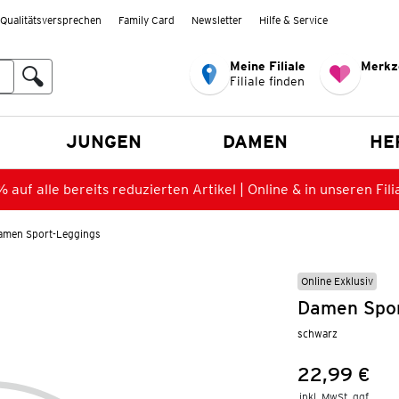
Qualitätsversprechen
Family Card
Newsletter
Hilfe & Service
Meine Filiale
Merkz
Filiale finden
en
JUNGEN
DAMEN
HE
 auf alle bereits reduzierten Artikel | Online & in unseren Fili
amen Sport-Leggings
Online Exklusiv
Damen Spor
schwarz
22,99 €
Preis:
inkl. MwSt. ggf.
