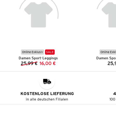
Online Exklusiv
SALE
Online Exkl
Damen Sport-Leggings
Damen Spor
25,99 €
16,00 €
25,
Vorheriger Preis:
Neuer Preis:
KOSTENLOSE LIEFERUNG
4
in alle deutschen Filialen
100