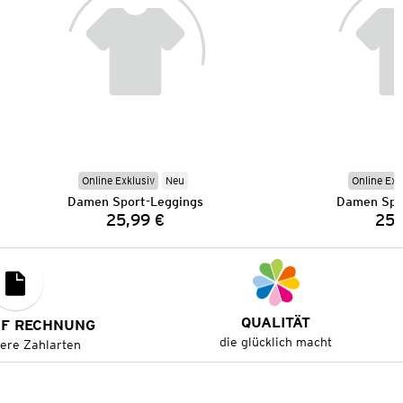
Online Exklusiv
Neu
Online Exk
Damen Sport-Leggings
Damen Spo
25,99 €
25,
Preis:
QUALITÄT
UF RECHNUNG
die glücklich macht
tere Zahlarten