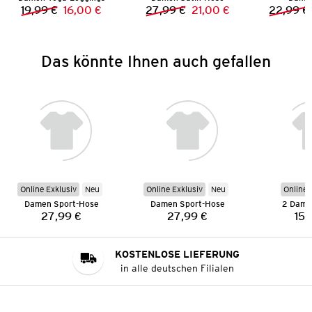
19,99 €
16,00 €
27,99 €
21,00 €
22,99 €
Vorheriger Preis:
Neuer Preis:
Vorheriger Preis:
Neuer Preis:
Das könnte Ihnen auch gefallen
Online Exklusiv
Neu
Online Exklusiv
Neu
Online 
Damen Sport-Hose
Damen Sport-Hose
2 Dame
27,99 €
27,99 €
15,
Preis:
Preis:
KOSTENLOSE LIEFERUNG
in alle deutschen Filialen