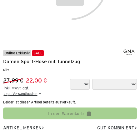
Online Exklusiv
SALE
Damen Sport-Hose mit Tunnelzug
oliv
27,99 €
22,00 €
Vorheriger Preis:
Neuer Preis:
inkl. MwSt. ggf.

zzgl. Versandkosten
Leider ist dieser Artikel bereits ausverkauft.
In den Warenkorb
ARTIKEL MERKEN
GUT KOMBINIERT