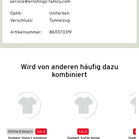
service@ernstings-family.com
Optik
:
Unifarben
Verschluss
:
Tunnelzug
Artikelnummer
:
8611370319
Wird von anderen häufig dazu
kombiniert
Online Exklusiv
SALE
SALE
SA
Damen Yoga-Leggings
Damen Satin-Hose
Dame