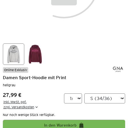
Online Exklusiv
Damen Sport-Hoodie mit Print
hellgrau
27,99 €
Preis:
inkl. MwSt. ggf.

zzgl. Versandkosten
Nur noch wenige Stück verfügbar.
In den Warenkorb