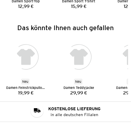
Damen Sport-Top
Damen Sport T-Shirt
Damen S
12,99 €
15,99 €
12,
Preis:
Preis:
Das könnte Ihnen auch gefallen
Neu
Neu
N
Damen Feinstrickpullover
Damen Teddyjacke
Damen T
19,99 €
29,99 €
29,
Preis:
Preis:
KOSTENLOSE LIEFERUNG
in alle deutschen Filialen