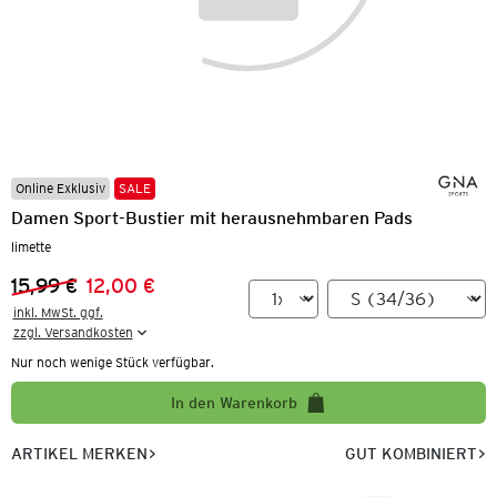
Online Exklusiv
SALE
Damen Sport-Bustier mit herausnehmbaren Pads
limette
15,99 €
12,00 €
Vorheriger Preis:
Neuer Preis:
inkl. MwSt. ggf.

zzgl. Versandkosten
Nur noch wenige Stück verfügbar.
In den Warenkorb
ARTIKEL MERKEN
GUT KOMBINIERT