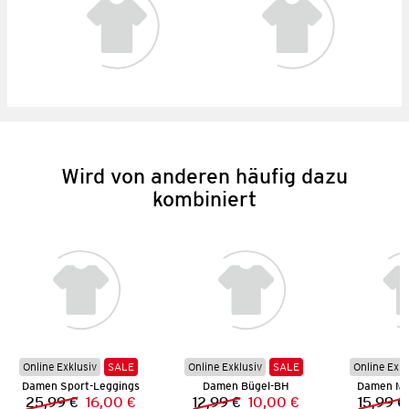
Wird von anderen häufig dazu
kombiniert
Online Exklusiv
SALE
Online Exklusiv
SALE
Online Exkl
Damen Sport-Leggings
Damen Bügel-BH
Damen Mi
25,99 €
16,00 €
12,99 €
10,00 €
15,99 €
Vorheriger Preis:
Neuer Preis:
Vorheriger Preis:
Neuer Preis: