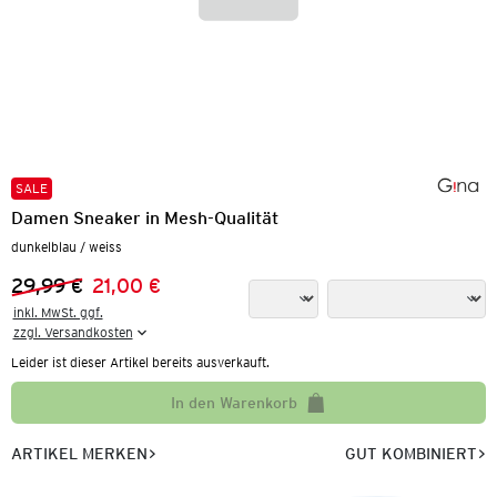
SALE
Damen Sneaker in Mesh-Qualität
dunkelblau / weiss
29,99 €
21,00 €
Vorheriger Preis:
Neuer Preis:
inkl. MwSt. ggf.

zzgl. Versandkosten
Leider ist dieser Artikel bereits ausverkauft.
In den Warenkorb
ARTIKEL MERKEN
GUT KOMBINIERT