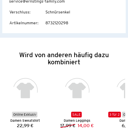
service@ernstings-family.com
Verschluss
:
Schnürsenkel
Artikelnummer
:
8732120298
Wird von anderen häufig dazu
kombiniert
Online Exklusiv
SALE
3 für 2
Onl
Damen Sweatshirt
Damen Leggings
Dame
22,99 €
17,99 €
14,00 €
6,
Preis:
Vorheriger Preis:
Neuer Preis: