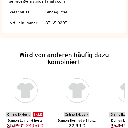
service@ernstings-family.com
Verschluss
:
Bindegürtel
Artikelnummer
:
8716510205
Wird von anderen häufig dazu
kombiniert
Online Exklusiv
SALE
Online Exklusiv
Online Exkl
Damen Leinen-Shorts
Damen Bermuda-Shorts
Damen Lei
35,99 €
24,00 €
22,99 €
35,99 €
Vorheriger Preis:
Neuer Preis:
Preis: