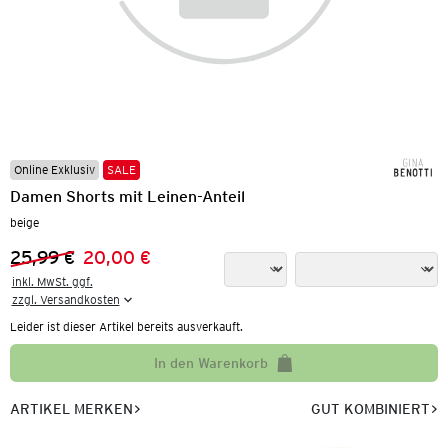
Online Exklusiv
SALE
Damen Shorts mit Leinen-Anteil
beige
25,99 €
20,00 €
Vorheriger Preis:
Neuer Preis:
inkl. MwSt. ggf.

zzgl. Versandkosten
Leider ist dieser Artikel bereits ausverkauft.
In den Warenkorb
ARTIKEL MERKEN
GUT KOMBINIERT