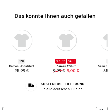
Das könnte Ihnen auch gefallen
Neu
3 für 2
SALE
N
Damen Modalshirt
Damen T-Shirt
Damen St
25,99 €
9,99 €
9,00 €
35,
Preis:
Vorheriger Preis:
Neuer Preis:
KOSTENLOSE LIEFERUNG
in alle deutschen Filialen