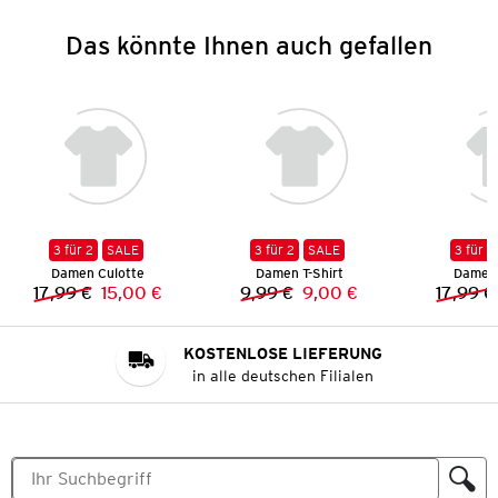
Das könnte Ihnen auch gefallen
3 für 2
SALE
3 für 2
SALE
3 für 2
Damen Culotte
Damen T-Shirt
Damen 
17,99 €
15,00 €
9,99 €
9,00 €
17,99 €
Vorheriger Preis:
Neuer Preis:
Vorheriger Preis:
Neuer Preis:
KOSTENLOSE LIEFERUNG
in alle deutschen Filialen