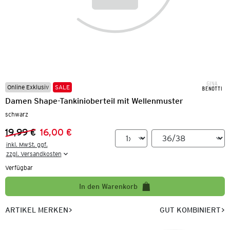
Online Exklusiv
SALE
Damen Shape-Tankinioberteil mit Wellenmuster
schwarz
19,99 €
16,00 €
Vorheriger Preis:
Neuer Preis:
inkl. MwSt. ggf.

zzgl. Versandkosten
Verfügbar
In den Warenkorb
ARTIKEL MERKEN
GUT KOMBINIERT