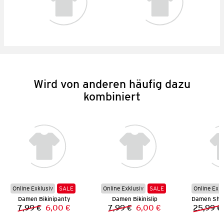
Wird von anderen häufig dazu
kombiniert
Online Exklusiv
SALE
Online Exklusiv
SALE
Online Exkl
Damen Bikinipanty
Damen Bikinislip
7,99 €
6,00 €
7,99 €
6,00 €
25,99 €
Vorheriger Preis:
Neuer Preis:
Vorheriger Preis:
Neuer Preis: