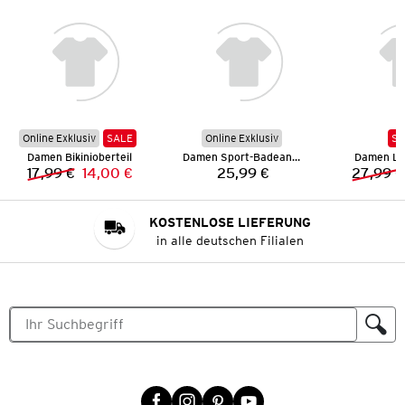
Online Exklusiv
SALE
Online Exklusiv
SA
Damen Bikinioberteil
Damen Sport-Badeanzug
Damen Le
17,99 €
14,00 €
25,99 €
27,99 €
Vorheriger Preis:
Neuer Preis:
Preis:
KOSTENLOSE LIEFERUNG
in alle deutschen Filialen