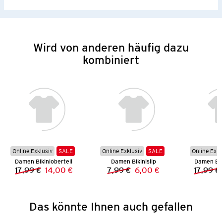
Wird von anderen häufig dazu
kombiniert
Online Exklusiv
SALE
Online Exklusiv
SALE
Online Exkl
Damen Bikinioberteil
Damen Bikinislip
Damen Bik
17,99 €
14,00 €
7,99 €
6,00 €
17,99 €
Vorheriger Preis:
Neuer Preis:
Vorheriger Preis:
Neuer Preis:
Das könnte Ihnen auch gefallen