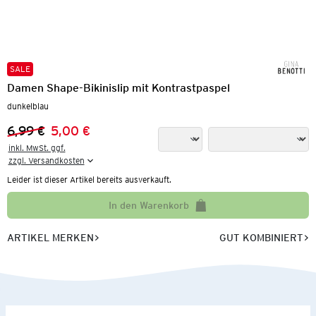
SALE
Damen Shape-Bikinislip mit Kontrastpaspel
dunkelblau
6,99 €
5,00 €
Vorheriger Preis:
Neuer Preis:
inkl. MwSt. ggf.

zzgl. Versandkosten
Leider ist dieser Artikel bereits ausverkauft.
In den Warenkorb
ARTIKEL MERKEN
GUT KOMBINIERT