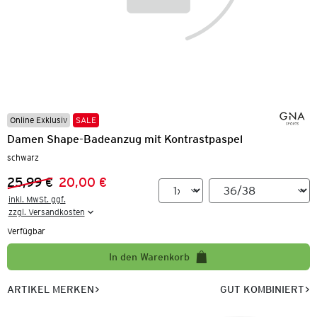
Online Exklusiv
SALE
Damen Shape-Badeanzug mit Kontrastpaspel
schwarz
25,99 €
20,00 €
Vorheriger Preis:
Neuer Preis:
inkl. MwSt. ggf.

zzgl. Versandkosten
Verfügbar
In den Warenkorb
ARTIKEL MERKEN
GUT KOMBINIERT