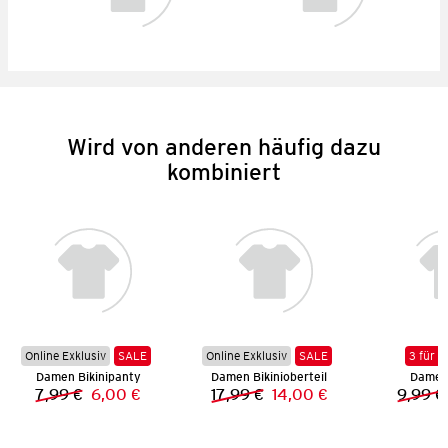
Wird von anderen häufig dazu
kombiniert
Online Exklusiv
SALE
Online Exklusiv
SALE
3 für 2
Damen Bikinipanty
Damen Bikinioberteil
Damen 
7,99 €
6,00 €
17,99 €
14,00 €
9,99 €
Vorheriger Preis:
Neuer Preis:
Vorheriger Preis:
Neuer Preis: