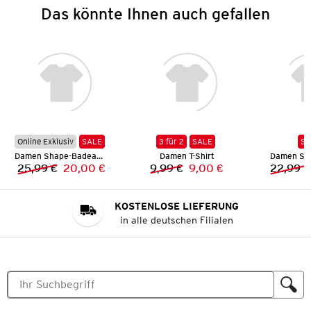
Das könnte Ihnen auch gefallen
Online Exklusiv
SALE
3 für 2
SALE
SA
Damen Shape-Badeanzug
Damen T-Shirt
Damen Str
25,99 €
20,00 €
9,99 €
9,00 €
22,99 €
Vorheriger Preis:
Neuer Preis:
Vorheriger Preis:
Neuer Preis:
KOSTENLOSE LIEFERUNG
in alle deutschen Filialen