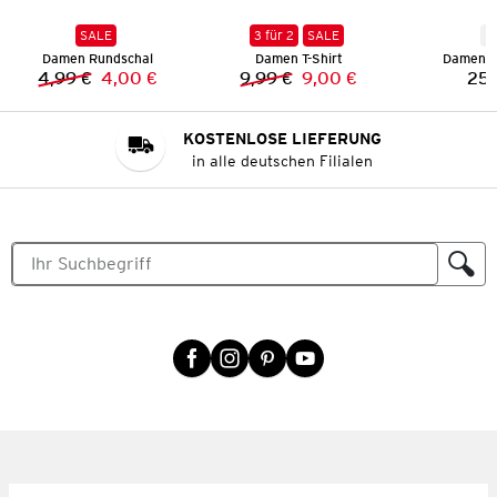
SALE
3 für 2
SALE
N
Damen Rundschal
Damen T-Shirt
Damen M
4,99 €
4,00 €
9,99 €
9,00 €
25,
Vorheriger Preis:
Neuer Preis:
Vorheriger Preis:
Neuer Preis:
KOSTENLOSE LIEFERUNG
in alle deutschen Filialen