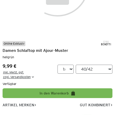
Online Exklusiv
Damen Schlaftop mit Ajour-Muster
hellgrün
9,99 €
Preis:
inkl. MwSt. ggf.

zzgl. Versandkosten
Verfügbar
In den Warenkorb
ARTIKEL MERKEN
GUT KOMBINIERT