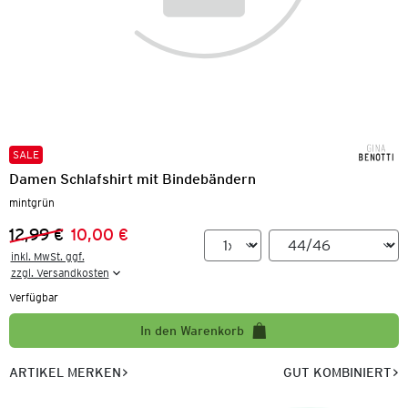
SALE
Damen Schlafshirt mit Bindebändern
mintgrün
12,99 €
10,00 €
Vorheriger Preis:
Neuer Preis:
inkl. MwSt. ggf.

zzgl. Versandkosten
Verfügbar
In den Warenkorb
ARTIKEL MERKEN
GUT KOMBINIERT